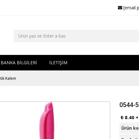
[email 
BANKA BİLGİLERİ
İLETİŞİM
tik Kalem
0544-5
₺ 8.40 
Ürün k