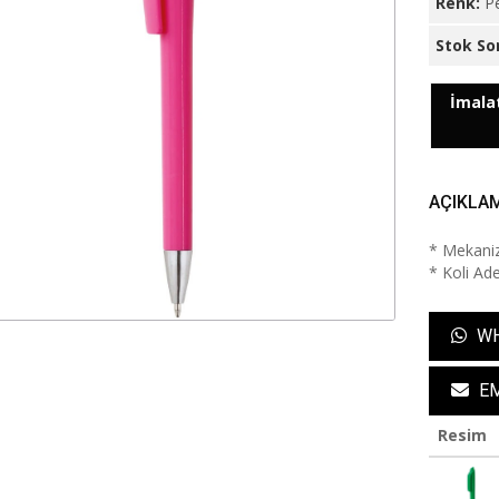
Renk:
P
Stok So
İmalat
AÇIKLA
* Mekaniz
* Koli Ade
WH
EM
Resim