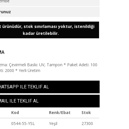
embe
runuz
 ürünüdür, stok sınırlaması yoktur, istenildiği
kadar üretilebilir.
MA
ma: Çevirmeli Baskı: UV, Tampon * Paket Adeti: 100
ti: 2000 * Yerli Üretim
ATSAPP ILE TEKLIF AL
AIL ILE TEKLIF AL
Kod
Renk/Ebat
Stok
0544-55-YSL
Yeşil
27300