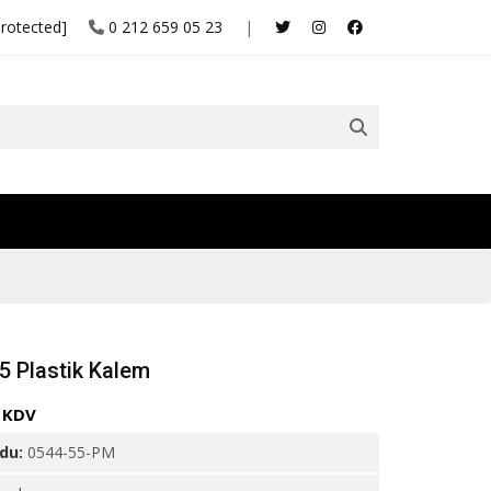
protected]
0 212 659 05 23
|
5 Plastik Kalem
+ KDV
odu:
0544-55-PM