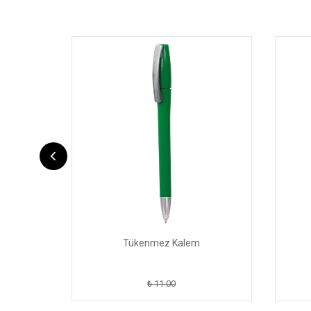
Tükenmez Kalem
₺ 11.00