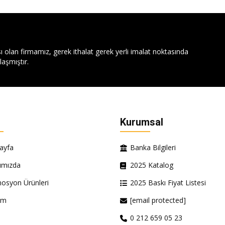
ı olan firmamız, gerek ithalat gerek yerli imalat noktasında
aşmıştır.
Kurumsal
ayfa
Banka Bilgileri
ımızda
2025 Katalog
osyon Ürünleri
2025 Baskı Fiyat Listesi
şim
[email protected]
0 212 659 05 23