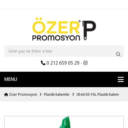
0 212 659 05 29
-
MENU
Özer Promosyon
Plastik Kalemler
0544-55-YSL Plastik Kalem