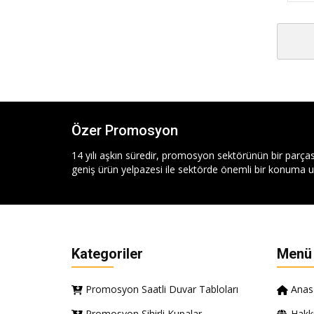
Özer Promosyon
14 yılı aşkın süredir, promosyon sektörünün bir parças
geniş ürün yelpazesi ile sektörde önemli bir konuma ul
Kategoriler
Menü
Promosyon Saatli Duvar Tabloları
Anas
Promosyon Sihirli Kupalar
Hakk