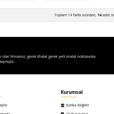
Toplam 14 farklı üründen,
14
adet ürü
ı olan firmamız, gerek ithalat gerek yerli imalat noktasında
aşmıştır.
Kurumsal
ayfa
Banka Bilgileri
ımızda
2025 Katalog