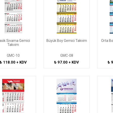
asik Sıvama Gemici
Büyük Boy Gemici Takvim
Orta B
Takvim
GMC-10
GMC-08
₺ 118.00 + KDV
₺ 97.00 + KDV
₺ 