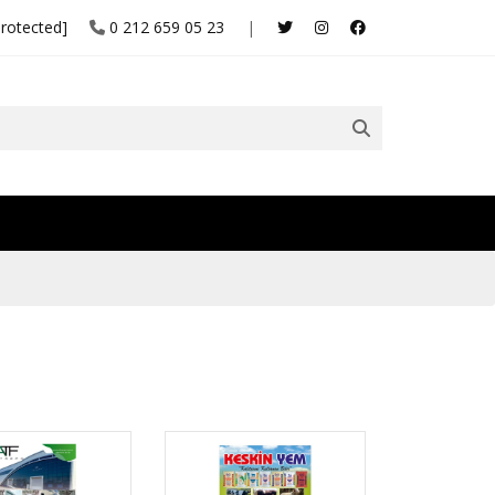
protected]
0 212 659 05 23
|