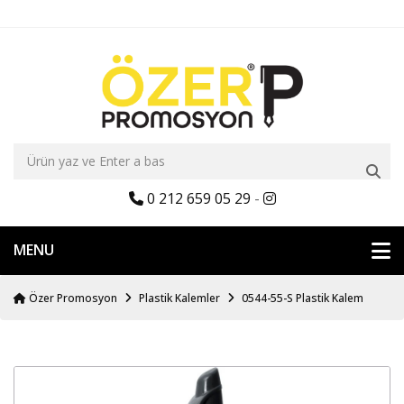
0 212 659 05 29
-
MENU
Özer Promosyon
Plastik Kalemler
0544-55-S Plastik Kalem