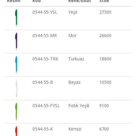
Resim
Kod
Renk/Ebat
Stok
0544-55-YSL
Yeşil
27300
0544-55-MR
Mor
26600
0544-55-TRK
Turkuaz
18800
0544-55-B
Beyaz
10500
0544-55-FYSL
Fıstık Yeşili
9100
0544-55-K
Kırmızı
6700