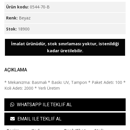
Ürün kodu:
0544-70-B
Renk:
Beyaz
Stok:
18900
İmalat ürünüdür, stok sınırlaması yoktur, istenildiği
kadar üretilebilir.
AÇIKLAMA
* Mekanizma: Basmalı * Baskı: UV, Tampon * Paket Adeti: 100 *
Koli Adeti: 2000 * Yerli Üretim
WHATSAPP ILE TEKLIF AL
EMAIL ILE TEKLIF AL