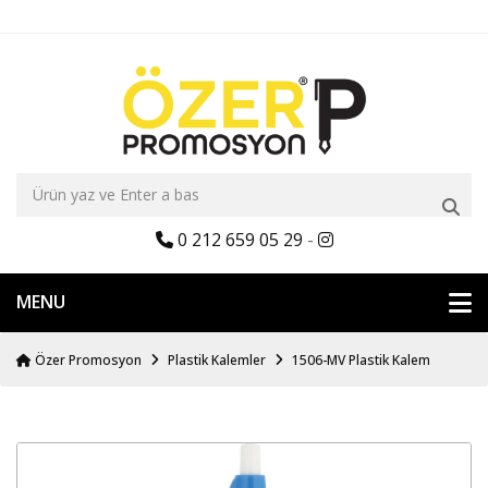
0 212 659 05 29
-
MENU
Özer Promosyon
Plastik Kalemler
1506-MV Plastik Kalem