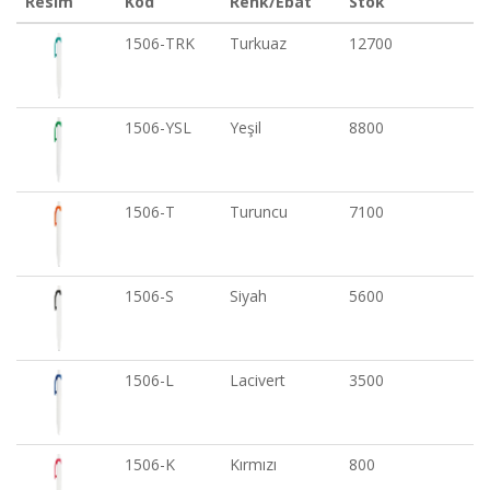
Resim
Kod
Renk/Ebat
Stok
1506-TRK
Turkuaz
12700
1506-YSL
Yeşil
8800
1506-T
Turuncu
7100
1506-S
Siyah
5600
1506-L
Lacivert
3500
1506-K
Kırmızı
800