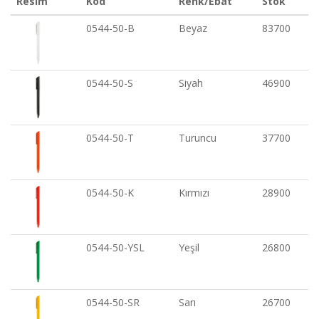
Resim
Kod
Renk/Ebat
Stok
0544-50-B
Beyaz
83700
0544-50-S
Siyah
46900
0544-50-T
Turuncu
37700
0544-50-K
Kırmızı
28900
0544-50-YSL
Yeşil
26800
0544-50-SR
Sarı
26700