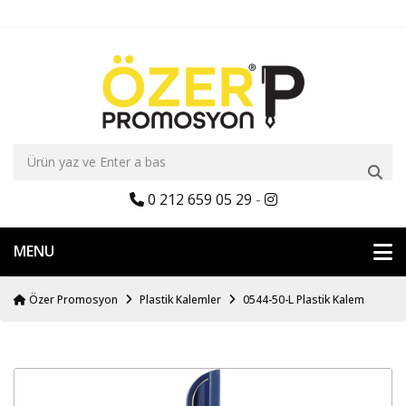
0 212 659 05 29
-
MENU
Özer Promosyon
Plastik Kalemler
0544-50-L Plastik Kalem