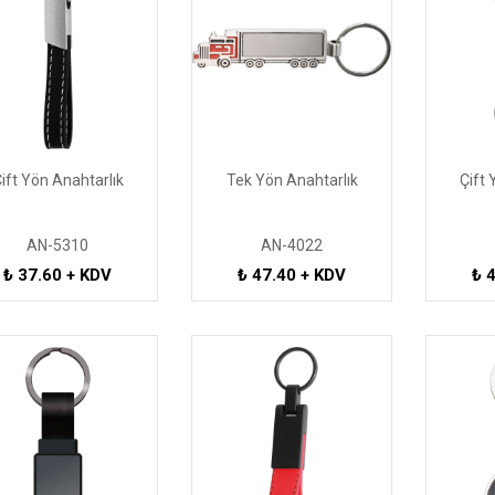
ift Yön Anahtarlık
Tek Yön Anahtarlık
Çift 
AN-5310
AN-4022
₺ 37.60 + KDV
₺ 47.40 + KDV
₺ 