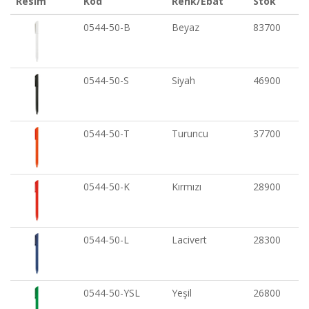
Resim
Kod
Renk/Ebat
Stok
0544-50-B
Beyaz
83700
0544-50-S
Siyah
46900
0544-50-T
Turuncu
37700
0544-50-K
Kırmızı
28900
0544-50-L
Lacivert
28300
0544-50-YSL
Yeşil
26800