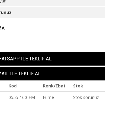
iyah
runuz
MA
ATSAPP ILE TEKLIF AL
AIL ILE TEKLIF AL
Kod
Renk/Ebat
Stok
0555-160-FM
Füme
Stok sorunuz