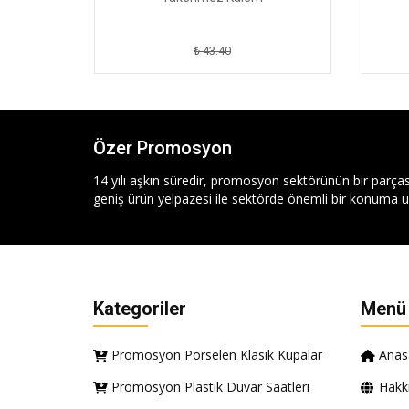
₺ 43.40
Özer Promosyon
14 yılı aşkın süredir, promosyon sektörünün bir parças
geniş ürün yelpazesi ile sektörde önemli bir konuma ul
Kategoriler
Menü
Promosyon Porselen Klasik Kupalar
Anas
Promosyon Plastik Duvar Saatleri
Hakk