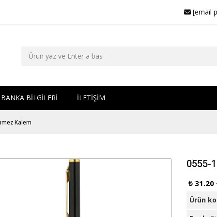
[email 
BANKA BİLGİLERİ
İLETİŞİM
nmez Kalem
0555-
₺ 31.20
Ürün k