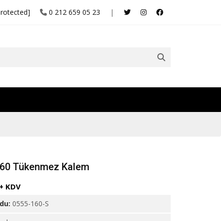
protected]
0 212 659 05 23
|
160 Tükenmez Kalem
 + KDV
odu:
0555-160-S