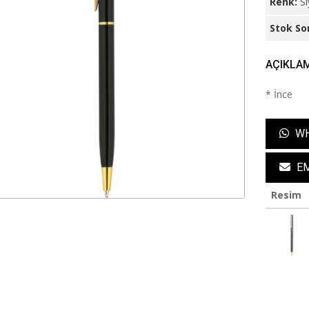
Renk:
S
Stok So
AÇIKLA
* İnce
WH
EM
Resim