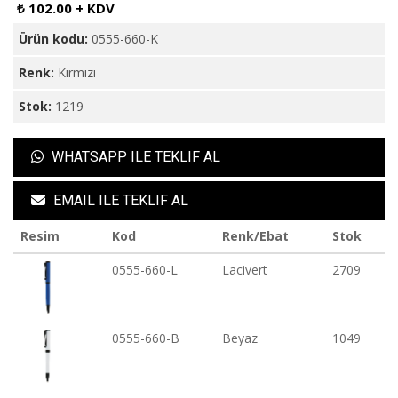
₺ 102.00 + KDV
Ürün kodu:
0555-660-K
Renk:
Kırmızı
Stok:
1219
WHATSAPP ILE TEKLIF AL
EMAIL ILE TEKLIF AL
Resim
Kod
Renk/Ebat
Stok
0555-660-L
Lacivert
2709
0555-660-B
Beyaz
1049