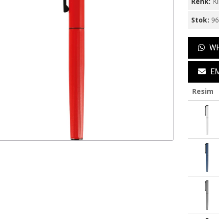
Renk:
Kı
Stok:
9
WH
EM
Resim