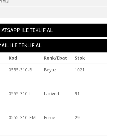
rmızı
6
ATSAPP ILE TEKLIF AL
AIL ILE TEKLIF AL
Kod
Renk/Ebat
Stok
0555-310-B
Beyaz
1021
0555-310-L
Lacivert
91
0555-310-FM
Füme
29