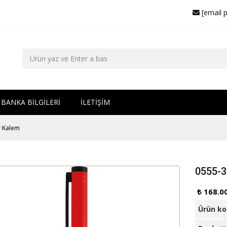
[email 
BANKA BİLGİLERİ
İLETİŞİM
r Kalem
0555-3
₺ 168.0
Ürün k