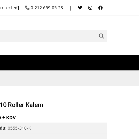
protected]
0 212 659 05 23
|
10 Roller Kalem
0 + KDV
odu:
0555-310-K