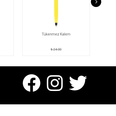
Tükenmez Kalem
₺ 24.00