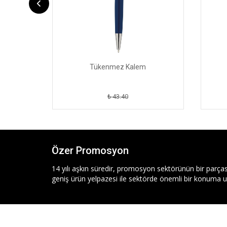
Tükenmez Kalem
₺ 43.40
Özer Promosyon
14 yılı aşkın süredir, promosyon sektörünün bir parças
geniş ürün yelpazesi ile sektörde önemli bir konuma ul