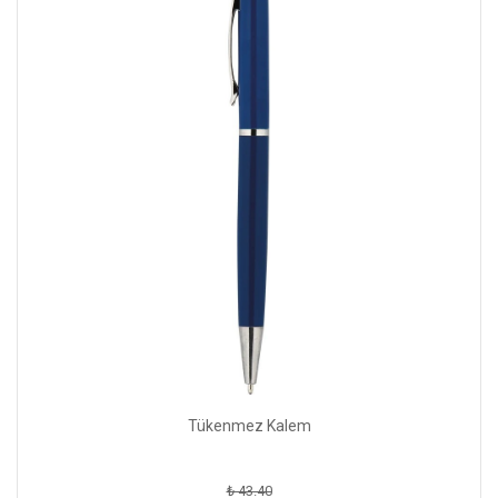
Tükenmez Kalem
₺ 43.40