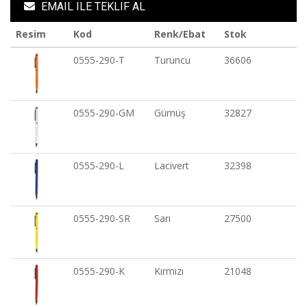
EMAIL ILE TEKLIF AL
Resim
Kod
Renk/Ebat
Stok
0555-290-T
Turuncu
36606
0555-290-GM
Gümüş
32827
0555-290-L
Lacivert
32398
0555-290-SR
Sarı
27500
0555-290-K
Kırmızı
21048