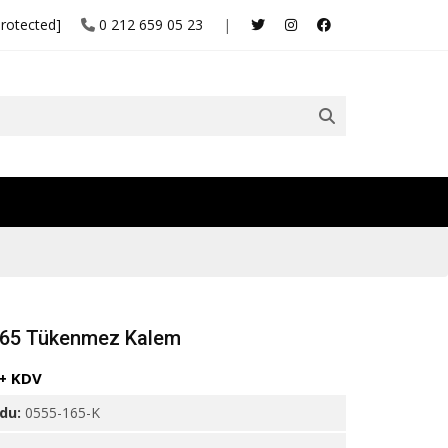
protected]
0 212 659 05 23
|
165 Tükenmez Kalem
 + KDV
odu:
0555-165-K