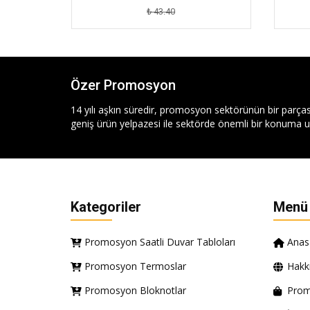
₺ 43.40
Özer Promosyon
14 yılı aşkın süredir, promosyon sektörünün bir parças
geniş ürün yelpazesi ile sektörde önemli bir konuma ul
Kategoriler
Menü
Promosyon Saatli Duvar Tabloları
Anas
Promosyon Termoslar
Hakk
Promosyon Bloknotlar
Prom