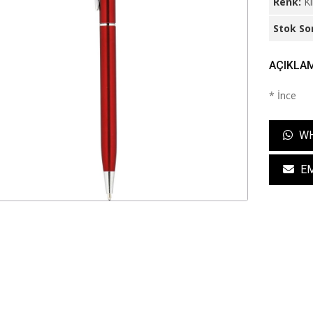
Renk:
Kı
Stok So
AÇIKLA
* İnce
WH
EM