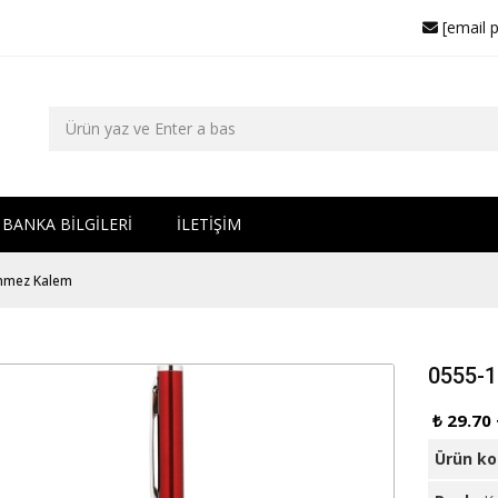
[email 
BANKA BİLGİLERİ
İLETİŞİM
nmez Kalem
0555-
₺ 29.70
Ürün k