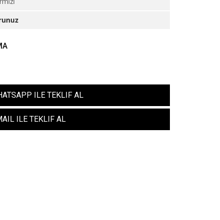
rmızı
runuz
MA
ATSAPP ILE TEKLIF AL
AIL ILE TEKLIF AL