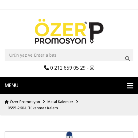
0 212 659 05 29
-
MENU
Özer Promosyon
Metal Kalemler
0555-260-L Tükenmez Kalem