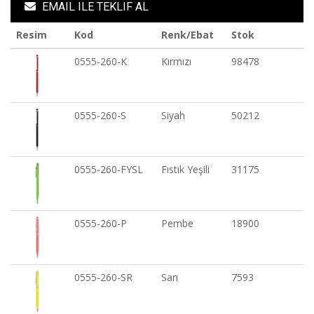
EMAIL ILE TEKLIF AL
Resim
Kod
Renk/Ebat
Stok
0555-260-K
Kırmızı
98478
0555-260-S
Siyah
50212
0555-260-FYSL
Fıstık Yeşili
31175
0555-260-P
Pembe
18900
0555-260-SR
Sarı
7593