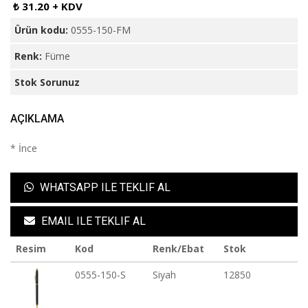
₺ 31.20 + KDV
Ürün kodu:
0555-150-FM
Renk:
Füme
Stok Sorunuz
AÇIKLAMA
* İnce
WHATSAPP ILE TEKLIF AL
EMAIL ILE TEKLIF AL
Resim
Kod
Renk/Ebat
Stok
0555-150-S
Siyah
12850