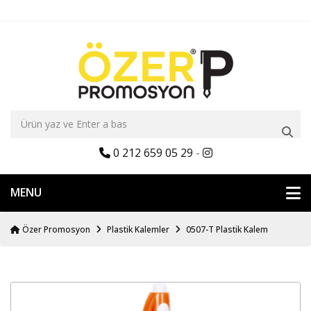
0 212 659 05 29
-
MENU
Özer Promosyon
Plastik Kalemler
0507-T Plastik Kalem