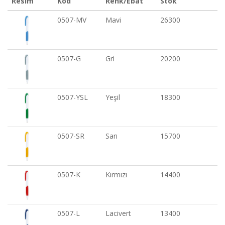
Resim
Kod
Renk/Ebat
Stok
0507-MV
Mavi
26300
0507-G
Gri
20200
0507-YSL
Yeşil
18300
0507-SR
Sarı
15700
0507-K
Kırmızı
14400
0507-L
Lacivert
13400