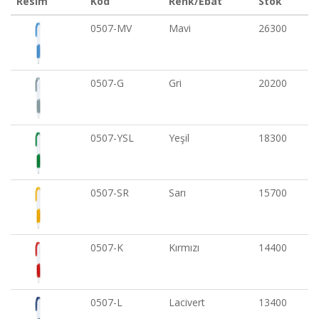
Resim
Kod
Renk/Ebat
Stok
0507-MV
Mavi
26300
0507-G
Gri
20200
0507-YSL
Yeşil
18300
0507-SR
Sarı
15700
0507-K
Kırmızı
14400
0507-L
Lacivert
13400