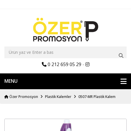
0 212 659 05 29
-
MENU
Özer Promosyon
Plastik Kalemler
0507-MR Plastik Kalem