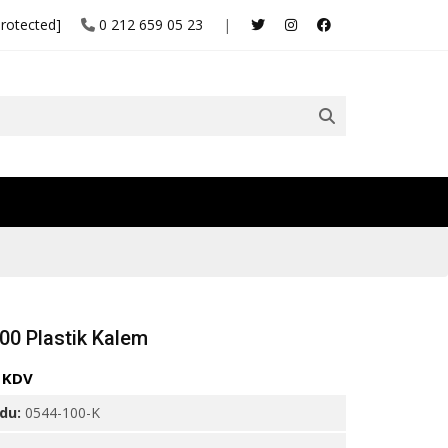
protected]
0 212 659 05 23
|
00 Plastik Kalem
+ KDV
odu:
0544-100-K