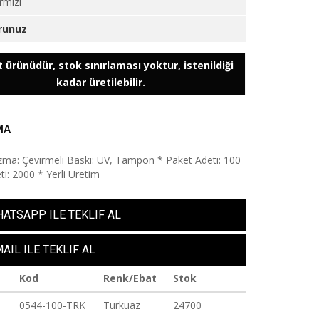
rmızı
runuz
 ürünüdür, stok sınırlaması yoktur, istenildiği
kadar üretilebilir.
MA
ma: Çevirmeli Baskı: UV, Tampon * Paket Adeti: 100
ti: 2000 * Yerli Üretim
ATSAPP ILE TEKLIF AL
AIL ILE TEKLIF AL
Kod
Renk/Ebat
Stok
0544-100-TRK
Turkuaz
24700