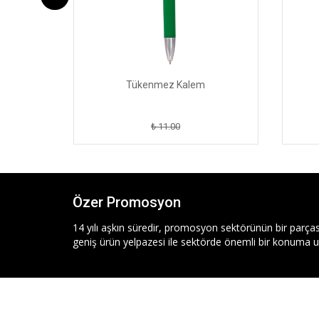
Tükenmez Kalem
₺ 11.00
Özer Promosyon
14 yılı aşkın süredir, promosyon sektörünün bir parças
geniş ürün yelpazesi ile sektörde önemli bir konuma ul