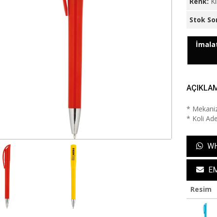
Renk:
Kı
Stok So
İmalat
AÇIKLA
* Mekaniz
* Koli Ade
WH
EM
Resim