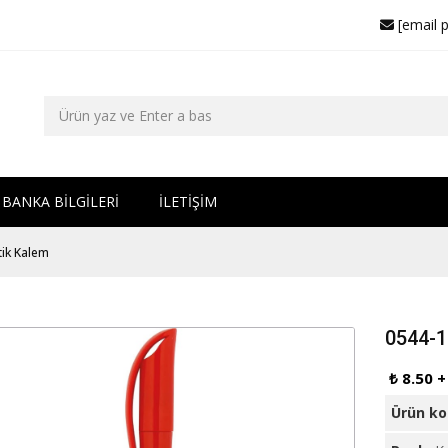
[email 
BANKA BİLGİLERİ
İLETİŞİM
tik Kalem
0544-1
₺ 8.50 
Ürün k