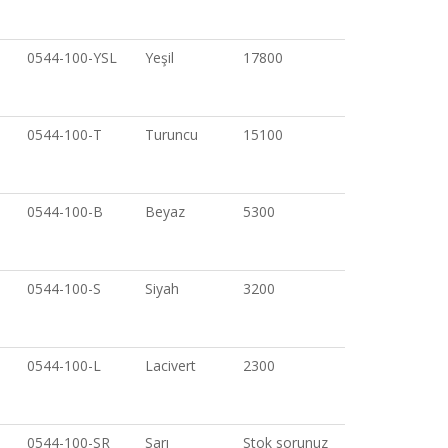
0544-100-YSL
Yeşil
17800
0544-100-T
Turuncu
15100
0544-100-B
Beyaz
5300
0544-100-S
Siyah
3200
0544-100-L
Lacivert
2300
0544-100-SR
Sarı
Stok sorunuz