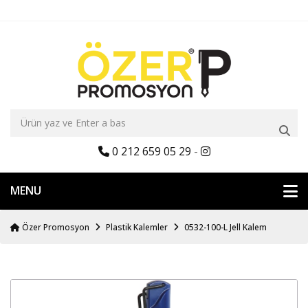
0 212 659 05 29
-
MENU
Özer Promosyon
Plastik Kalemler
0532-100-L Jell Kalem