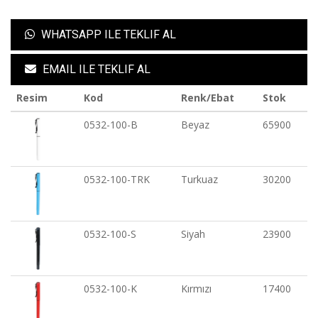
WHATSAPP ILE TEKLIF AL
EMAIL ILE TEKLIF AL
Resim
Kod
Renk/Ebat
Stok
0532-100-B
Beyaz
65900
0532-100-TRK
Turkuaz
30200
0532-100-S
Siyah
23900
0532-100-K
Kırmızı
17400