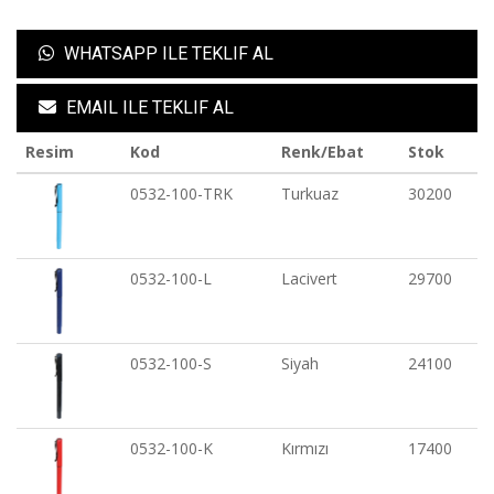
WHATSAPP ILE TEKLIF AL
EMAIL ILE TEKLIF AL
Resim
Kod
Renk/Ebat
Stok
0532-100-TRK
Turkuaz
30200
0532-100-L
Lacivert
29700
0532-100-S
Siyah
24100
0532-100-K
Kırmızı
17400