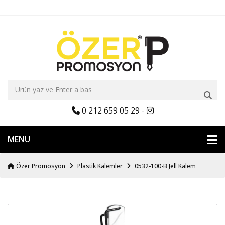
0 212 659 05 29
-
MENU
Özer Promosyon
Plastik Kalemler
0532-100-B Jell Kalem