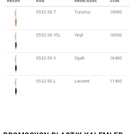
Resim
Kod
Renk/Ebat
Stok
0532-50-T
Turuncu
19000
0532-50-YSL
Yeşil
16500
0532-50-S
Siyah
16400
0532-50-L
Lacivert
11400