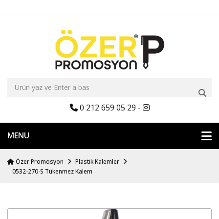
0 212 659 05 29
-
MENU
Özer Promosyon
Plastik Kalemler
0532-270-S Tükenmez Kalem