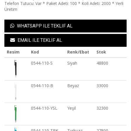
Telefon Tutucu: Var * Paket Adeti: 100 * Koli Adeti: 2000 * Yerli
Üretim
WHATSAPP ILE TEKLIF AL
EMAIL ILE TEKLIF AL
Resim
Kod
Renk/Ebat
Stok
0544-110-S
Siyah
48800
0544-110-B
Beyaz
33000
0544-110-YSL
Yeşil
32300
0544-110-TRK
Turkuaz
27800