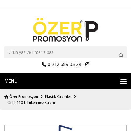
0 212 659 05 29
-
MENU
Özer Promosyon
Plastik Kalemler
0544-110-L Tükenmez Kalem