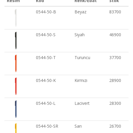
Resim
Kod
Renk/Ebat
Stok
0544-50-B
Beyaz
83700
0544-50-S
Siyah
46900
0544-50-T
Turuncu
37700
0544-50-K
Kırmızı
28900
0544-50-L
Lacivert
28300
0544-50-SR
Sarı
26700