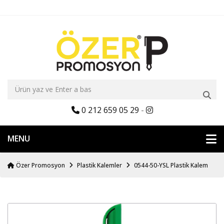
0 212 659 05 29
-
MENU
Özer Promosyon
Plastik Kalemler
0544-50-YSL Plastik Kalem