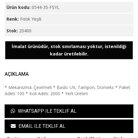
Ürün kodu:
0544-35-FSYL
Renk:
Fıstık Yeşili
Stok:
20400
İmalat ürünüdür, stok sınırlaması yoktur, istenildiği
kadar üretilebilir.
AÇIKLAMA
* Mekanizma: Çevirmeli * Baskı: UV, Tampon, Domeks * Paket
Adeti: 100 * Koli Adeti: 2000 * Yerli Üretim
WHATSAPP ILE TEKLIF AL
EMAIL ILE TEKLIF AL