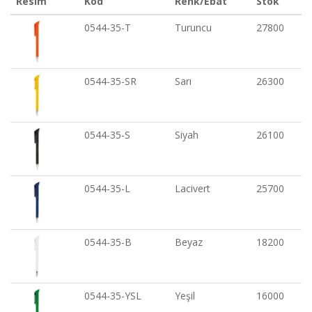
Resim
Kod
Renk/Ebat
Stok
0544-35-T
Turuncu
27800
0544-35-SR
Sarı
26300
0544-35-S
Siyah
26100
0544-35-L
Lacivert
25700
0544-35-B
Beyaz
18200
0544-35-YSL
Yeşil
16000