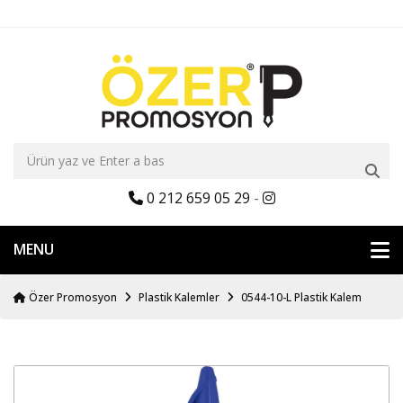
0 212 659 05 29
-
MENU
Özer Promosyon
Plastik Kalemler
0544-10-L Plastik Kalem