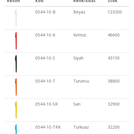
Resim
Kod
Renk/Ebat
Stok
0544-10-B
Beyaz
123200
0544-10-K
Kırmızı
46600
0544-10-S
Siyah
43150
0544-10-T
Turuncu
38800
0544-10-SR
Sarı
32900
0544-10-TRK
Turkuaz
32200