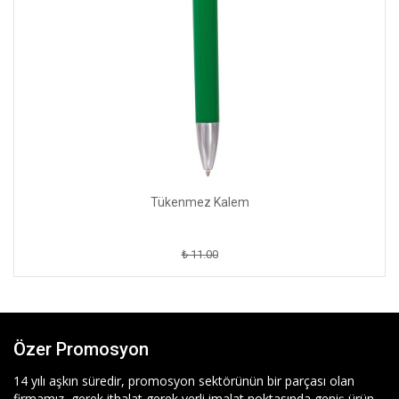
Tükenmez Kalem
₺ 11.00
Özer Promosyon
14 yılı aşkın süredir, promosyon sektörünün bir parçası olan
firmamız, gerek ithalat gerek yerli imalat noktasında geniş ürün