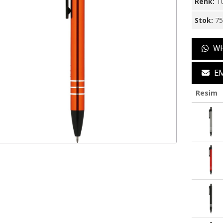
Renk:
T
Stok:
7
WH
EM
Resim