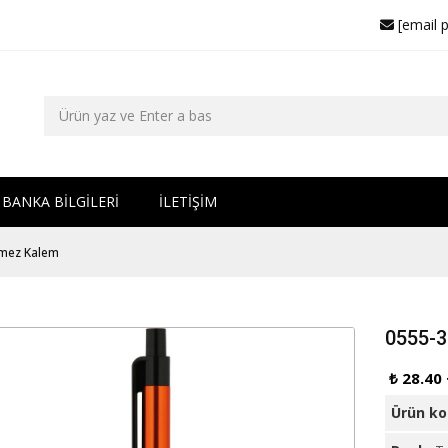
[email 
BANKA BİLGİLERİ
İLETİŞİM
mez Kalem
0555-
₺ 28.40
Ürün k