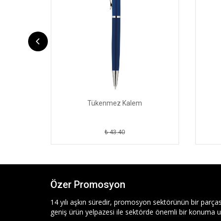
Tükenmez Kalem
₺ 43.40
Özer Promosyon
14 yılı aşkın süredir, promosyon sektörünün bir parças
geniş ürün yelpazesi ile sektörde önemli bir konuma ul