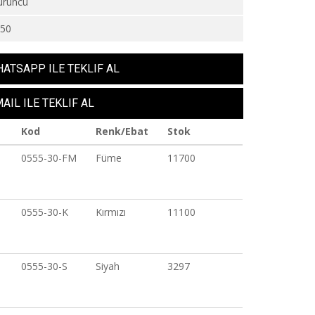
uruncu
550
ATSAPP ILE TEKLIF AL
AIL ILE TEKLIF AL
Kod
Renk/Ebat
Stok
0555-30-FM
Füme
11700
0555-30-K
Kırmızı
11100
0555-30-S
Siyah
3297