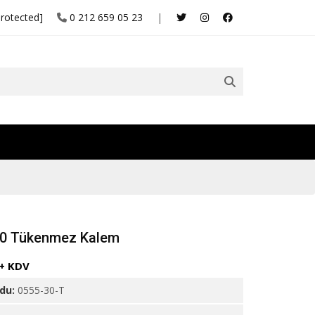
protected]
0 212 659 05 23
|
30 Tükenmez Kalem
 + KDV
odu:
0555-30-T