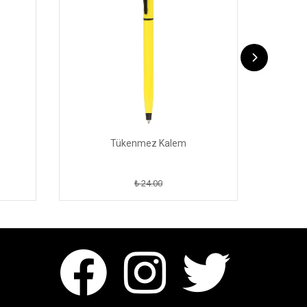
Tükenmez Kalem
₺ 24.00