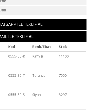
üme
1700
ATSAPP ILE TEKLIF AL
AIL ILE TEKLIF AL
Kod
Renk/Ebat
Stok
0555-30-K
Kırmızı
11100
0555-30-T
Turuncu
7550
0555-30-S
Siyah
3297