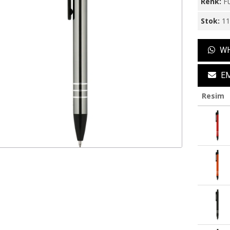
Renk:
F
Stok:
1
WH
EM
Resim