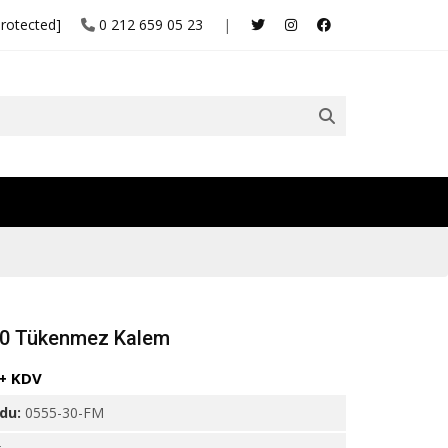
protected]
0 212 659 05 23
|
30 Tükenmez Kalem
 + KDV
odu:
0555-30-FM