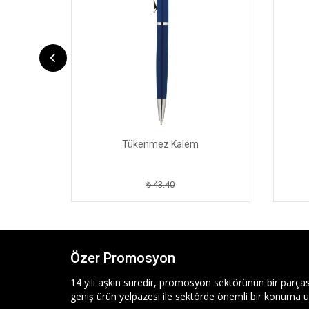
Tükenmez Kalem
₺ 43.40
Özer Promosyon
14 yılı aşkın süredir, promosyon sektörünün bir parças
geniş ürün yelpazesi ile sektörde önemli bir konuma ul