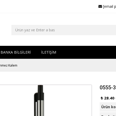
[email 
BANKA BİLGİLERİ
İLETİŞİM
enmez Kalem
0555-
₺ 28.40
Ürün k