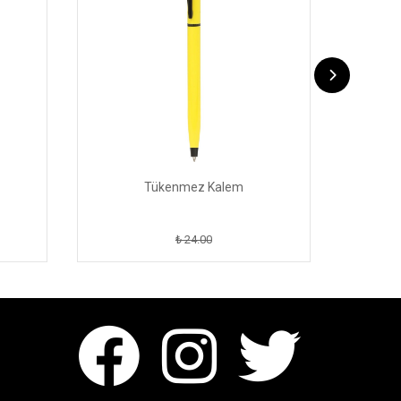
Tükenmez Kalem
₺ 24.00