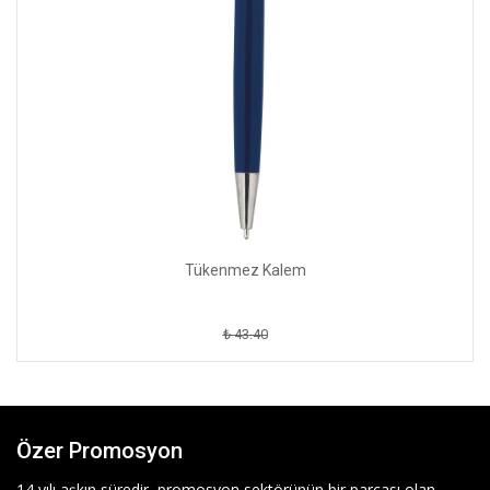
Tükenmez Kalem
₺ 43.40
Özer Promosyon
14 yılı aşkın süredir, promosyon sektörünün bir parçası olan