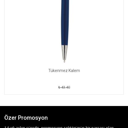
Tükenmez Kalem
₺ 43.40
Özer Promosyon
14 yılı aşkın süredir, promosyon sektörünün bir parçası olan