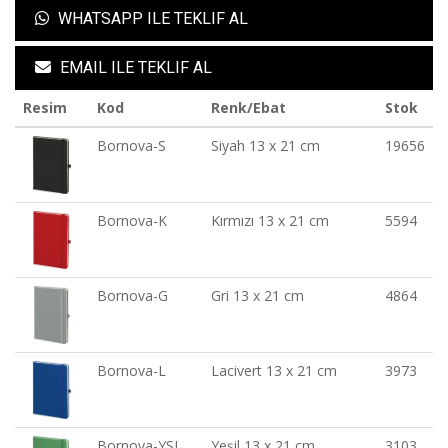
WHATSAPP ILE TEKLIF AL
EMAIL ILE TEKLIF AL
Resim
Kod
Renk/Ebat
Stok
Bornova-S
Siyah 13 x 21 cm
19656
Bornova-K
Kırmızı 13 x 21 cm
5594
Bornova-G
Gri 13 x 21 cm
4864
Bornova-L
Lacivert 13 x 21 cm
3973
Bornova-YSL
Yeşil 13 x 21 cm
3103