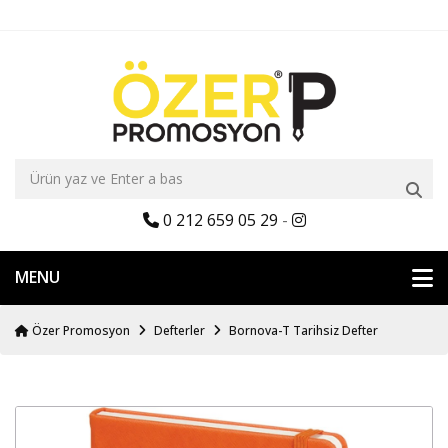
0 212 659 05 29
-
MENU
Özer Promosyon
Defterler
Bornova-T Tarihsiz Defter