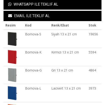
WHATSAPP ILE TEKLIF AL
EMAIL ILE TEKLIF AL
Resim
Kod
Renk/Ebat
Stok
Bornova-S
Siyah 13 x 21 cm
19656
Bornova-K
Kırmızı 13 x 21 cm
5594
Bornova-G
Gri 13 x 21 cm
4864
Bornova-L
Lacivert 13 x 21 cm
3973