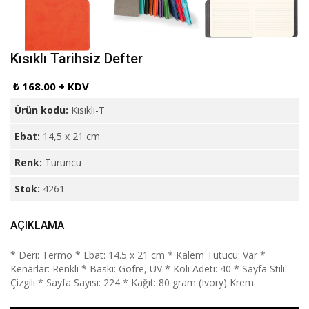
Kısıklı Tarihsiz Defter
₺ 168.00 + KDV
Ürün kodu:
Kısıklı-T
Ebat:
14,5 x 21 cm
Renk:
Turuncu
Stok:
4261
AÇIKLAMA
* Deri: Termo * Ebat: 14.5 x 21 cm * Kalem Tutucu: Var *
Kenarlar: Renkli * Baskı: Gofre, UV * Koli Adeti: 40 * Sayfa Stili:
Çizgili * Sayfa Sayısı: 224 * Kağıt: 80 gram (Ivory) Krem