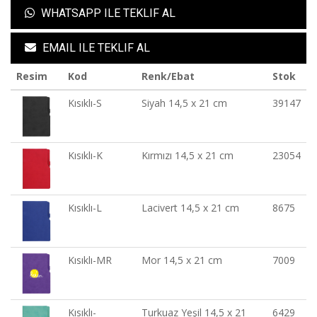
WHATSAPP ILE TEKLIF AL
EMAIL ILE TEKLIF AL
Resim
Kod
Renk/Ebat
Stok
Kısıklı-S
Siyah 14,5 x 21 cm
39147
Kısıklı-K
Kırmızı 14,5 x 21 cm
23054
Kısıklı-L
Lacivert 14,5 x 21 cm
8675
Kısıklı-MR
Mor 14,5 x 21 cm
7009
Kısıklı-
Turkuaz Yeşil 14,5 x 21
6429