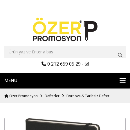
0 212 659 05 29
-
MENU
Özer Promosyon
Defterler
Bornova-S Tarihsiz Defter