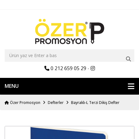
0 212 659 05 29
-
MENU
Özer Promosyon
Defterler
Bayraklı-L Terzi Dikiş Defter