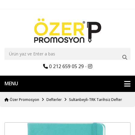
0 212 659 05 29
-
MENU
Özer Promosyon
Defterler
Sultanbeyli-TRK Tarihsiz Defter