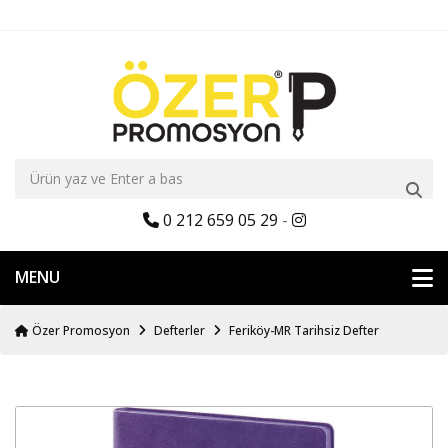
0 212 659 05 29
-
MENU
Özer Promosyon
Defterler
Feriköy-MR Tarihsiz Defter