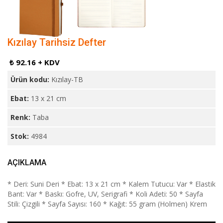
Kızılay Tarihsiz Defter
₺ 92.16 + KDV
Ürün kodu:
Kızılay-TB
Ebat:
13 x 21 cm
Renk:
Taba
Stok:
4984
AÇIKLAMA
* Deri: Suni Deri * Ebat: 13 x 21 cm * Kalem Tutucu: Var * Elastik
Bant: Var * Baskı: Gofre, UV, Serigrafi * Koli Adeti: 50 * Sayfa
Stili: Çizgili * Sayfa Sayısı: 160 * Kağıt: 55 gram (Holmen) Krem