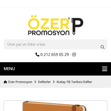
0 212 659 05 29
-
MENU
Özer Promosyon
Defterler
Kızılay-TB Tarihsiz Defter