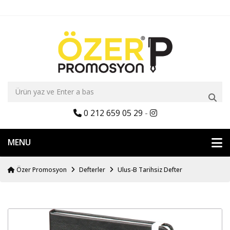
0 212 659 05 29
-
MENU
Özer Promosyon
Defterler
Ulus-B Tarihsiz Defter