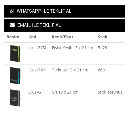
WHATSAPP ILE TEKLIF AL
EMAIL ILE TEKLIF AL
Resim
Kod
Renk/Ebat
Stok
Ulus-FYSL
Fıstık Yeşili 13 x 21 cm
5428
Ulus-TRK
Turkuaz 13 x 21 cm
663
Ulus-G
Gri 13 x 21 cm
Stok sorunuz