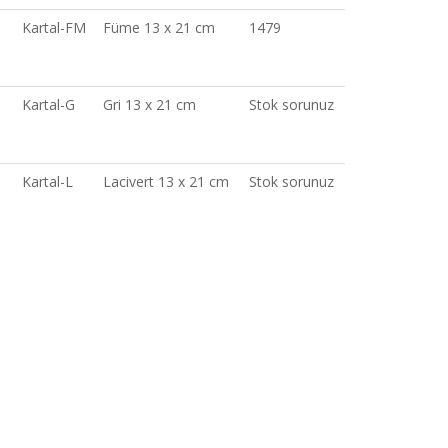
Kartal-FM
Füme 13 x 21 cm
1479
Kartal-G
Gri 13 x 21 cm
Stok sorunuz
Kartal-L
Lacivert 13 x 21 cm
Stok sorunuz