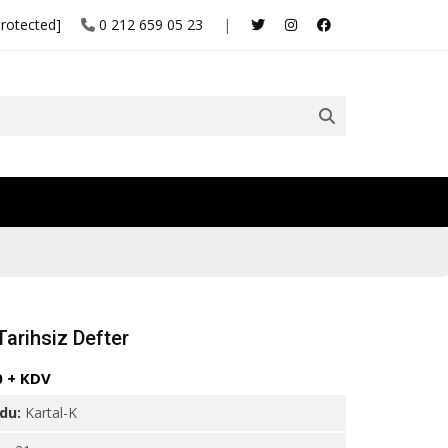
protected]
0 212 659 05 23
|
Tarihsiz Defter
0 + KDV
odu:
Kartal-K