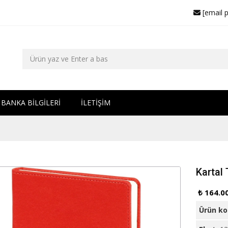
[email 
BANKA BİLGİLERİ
İLETİŞİM
Kartal 
₺ 164.0
Ürün k