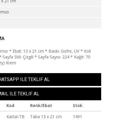
 x 21 cm
rmızı
2
MA
ermo * Ebat: 13 x 21 cm * Baskı: Gofre, UV * Koli
* Sayfa Stili: Çizgili * Sayfa Sayısı: 224 * Kağıt: 70
ry) Krem
ATSAPP ILE TEKLIF AL
AIL ILE TEKLIF AL
Kod
Renk/Ebat
Stok
Kartal-TB
Taba 13 x 21 cm
1491