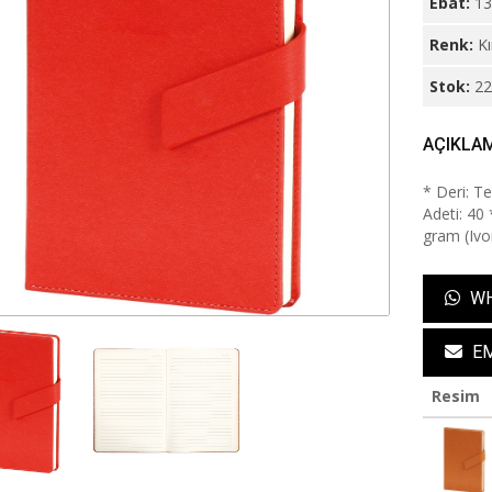
Ebat:
13
Renk:
Kı
Stok:
2
AÇIKLA
* Deri: T
Adeti: 40 
gram (Ivo
WH
EM
Resim