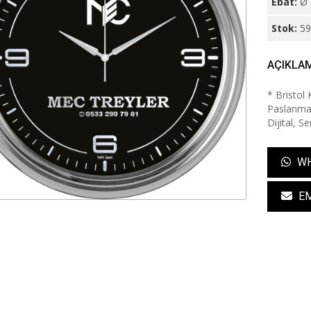
Ebat:
Ø 
Stok:
5
AÇIKLA
* Bristol
Paslanmaz
Dijital, S
WH
EM