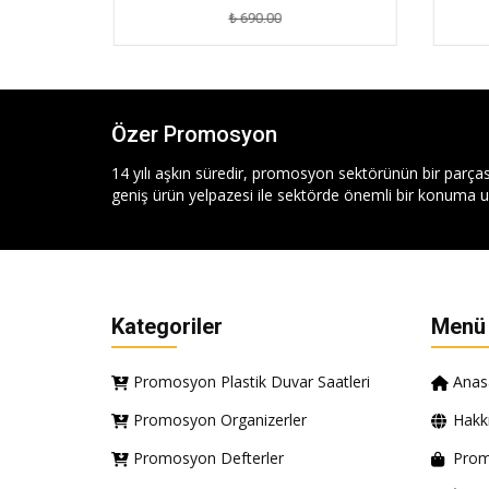
₺ 690.00
Özer Promosyon
14 yılı aşkın süredir, promosyon sektörünün bir parças
geniş ürün yelpazesi ile sektörde önemli bir konuma ul
Kategoriler
Menü
Promosyon Plastik Duvar Saatleri
Anas
Promosyon Organizerler
Hakk
Promosyon Defterler
Prom