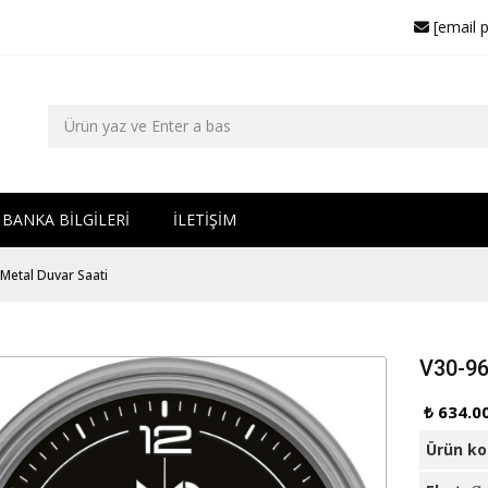
[email 
BANKA BİLGİLERİ
İLETİŞİM
Metal Duvar Saati
V30-96
₺ 634.0
Ürün k