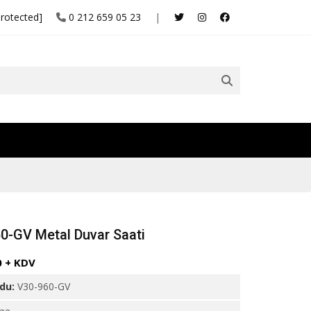
protected]
0 212 659 05 23
|
0-GV Metal Duvar Saati
0 + KDV
odu:
V30-960-GV