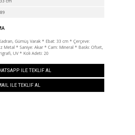
33 cm
989
MA
 Kadran, Gümüş Varak * Ebat: 33 cm * Çerçeve:
 Metal * Saniye: Akar * Cam: Mineral * Baskı: Ofset,
erigrafi, UV * Koli Adeti: 20
ATSAPP ILE TEKLIF AL
AIL ILE TEKLIF AL