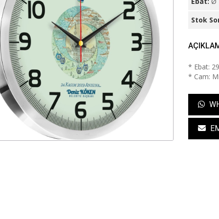
Ebat:
Ø 
Stok So
AÇIKLA
* Ebat: 2
* Cam: Min
WH
EM