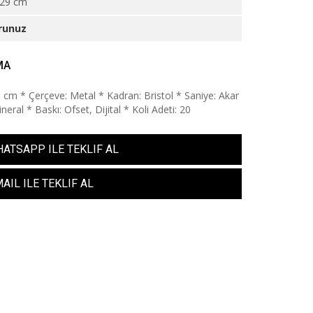
29 cm
runuz
MA
9 cm * Çerçeve: Metal * Kadran: Bristol * Saniye: Akar
eral * Baskı: Ofset, Dijital * Koli Adeti: 20
ATSAPP ILE TEKLIF AL
AIL ILE TEKLIF AL