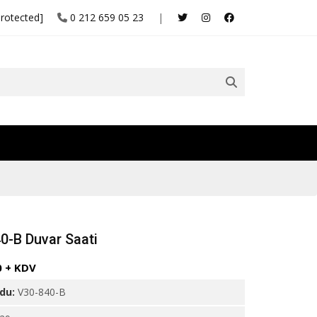
protected]
0 212 659 05 23
|
0-B Duvar Saati
0 + KDV
odu:
V30-840-B