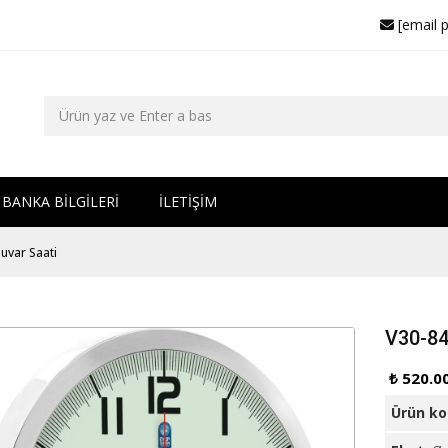
[email 
BANKA BİLGİLERİ
İLETİŞİM
uvar Saati
V30-84
₺ 520.0
Ürün k