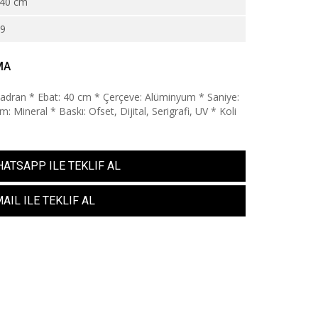
40 cm
39
MA
Kadran * Ebat: 40 cm * Çerçeve: Alüminyum * Saniye:
: Mineral * Baskı: Ofset, Dijital, Serigrafi, UV * Koli
ATSAPP ILE TEKLIF AL
AIL ILE TEKLIF AL