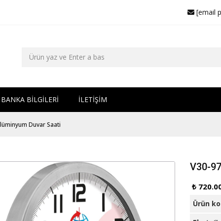
[email 
BANKA BİLGİLERİ
İLETİŞİM
lüminyum Duvar Saati
V30-97
₺ 720.0
Ürün k