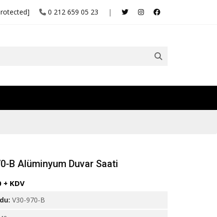
protected]
0 212 659 05 23
|
0-B Alüminyum Duvar Saati
0 + KDV
odu:
V30-970-B