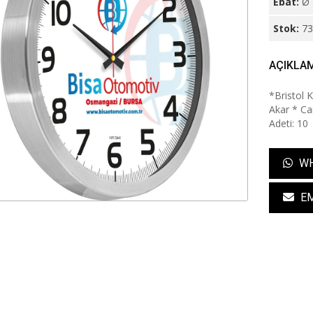
Ebat:
Ø 
Stok:
7
AÇIKLA
*Bristol 
Akar * Cam
Adeti: 10
WH
EM