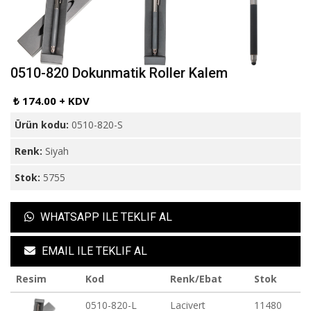
0510-820 Dokunmatik Roller Kalem
₺ 174.00 + KDV
Ürün kodu:
0510-820-S
Renk:
Siyah
Stok:
5755
WHATSAPP ILE TEKLIF AL
EMAIL ILE TEKLIF AL
Resim
Kod
Renk/Ebat
Stok
0510-820-L
Lacivert
11480