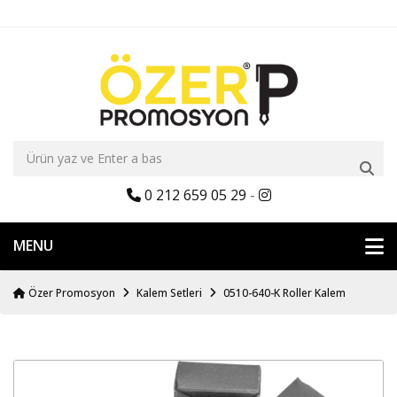
0 212 659 05 29
-
MENU
Özer Promosyon
Kalem Setleri
0510-640-K Roller Kalem