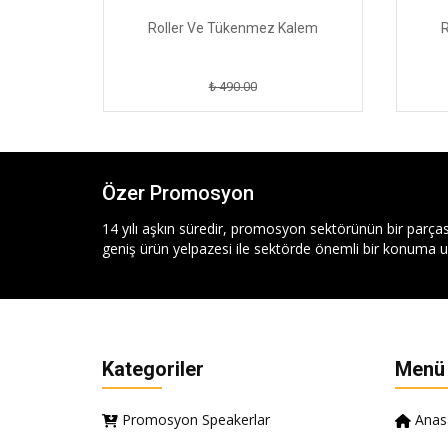
alem
Roller Ve Tükenmez Kalem
R
₺ 490.00
Özer Promosyon
14 yılı aşkın süredir, promosyon sektörünün bir parças
geniş ürün yelpazesi ile sektörde önemli bir konuma ul
Kategoriler
Menü
Promosyon Speakerlar
Anas