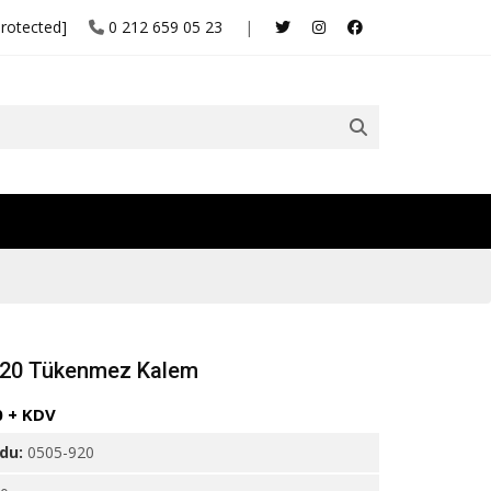
protected]
0 212 659 05 23
|
920 Tükenmez Kalem
0 + KDV
odu:
0505-920