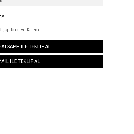
00
MA
Ahşap Kutu ve Kalem
ATSAPP ILE TEKLIF AL
AIL ILE TEKLIF AL