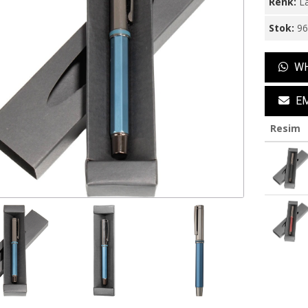
Renk:
La
Stok:
9
WH
EM
Resim