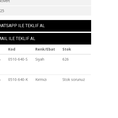
civert
625
ATSAPP ILE TEKLIF AL
AIL ILE TEKLIF AL
Kod
Renk/Ebat
Stok
0510-640-S
Siyah
626
0510-640-K
Kırmızı
Stok sorunuz