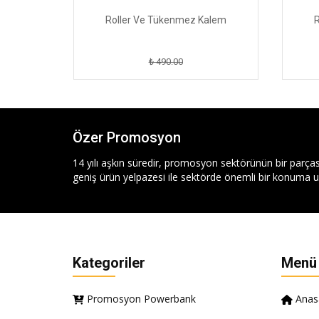
alem
Roller Ve Tükenmez Kalem
R
₺ 490.00
Özer Promosyon
14 yılı aşkın süredir, promosyon sektörünün bir parças
geniş ürün yelpazesi ile sektörde önemli bir konuma ul
Kategoriler
Menü
Promosyon Powerbank
Anas