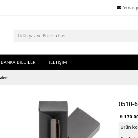
[email 
BANKA BİLGİLERİ
İLETİŞİM
Kalem
0510-6
₺ 170.0
Ürün k