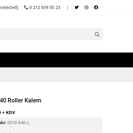
protected]
0 212 659 05 23
|
40 Roller Kalem
0 + KDV
odu:
0510-640-L