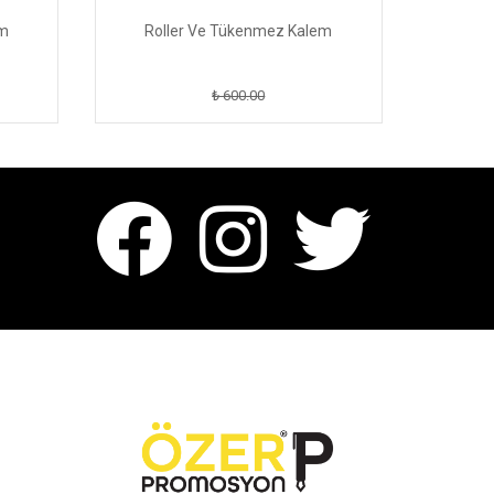
em
Roller Ve Tükenmez Kalem
Rol
₺ 600.00