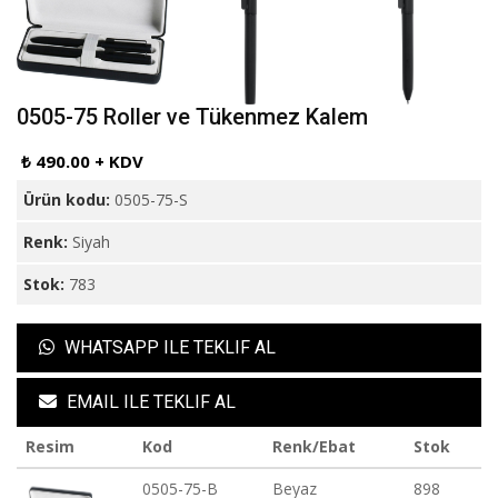
0505-75 Roller ve Tükenmez Kalem
₺ 490.00 + KDV
Ürün kodu:
0505-75-S
Renk:
Siyah
Stok:
783
WHATSAPP ILE TEKLIF AL
EMAIL ILE TEKLIF AL
Resim
Kod
Renk/Ebat
Stok
0505-75-B
Beyaz
898